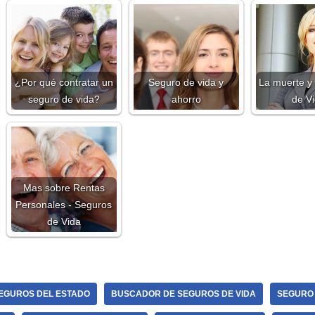
¿Por qué contratar un
Seguro de vida y
La muerte y
seguro de vida?
ahorro
de V
Mas sobre Rentas
Personales - Seguros
de Vida
EGUROS DEL ESTADO
BUSCADOR DE SEGUROS DE VIDA
SEGURO 