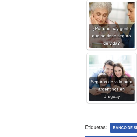
¿Por qué hay gente
que no tiene seguro
de vida?
Seguros de vida para
argentinos en
Uruguay
Etiquetas:
BANCO DE S