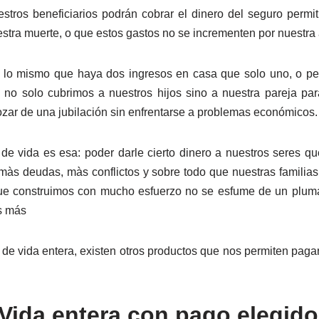
tros beneficiarios podrán cobrar el dinero del seguro permit
stra muerte, o que estos gastos no se incrementen por nuestra
lo mismo que haya dos ingresos en casa que solo uno, o peo
 no solo cubrimos a nuestros hijos sino a nuestra pareja pa
zar de una jubilación sin enfrentarse a problemas económicos.
 de vida es esa: poder darle cierto dinero a nuestros seres q
màs deudas, màs conflictos y sobre todo que nuestras familias
ue construimos con mucho esfuerzo no se esfume de un pluma
s más
e vida entera, existen otros productos que nos permiten pagar
Vida entera con pago elegido